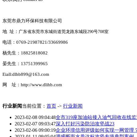
东莞市鼎力环保科技有限公司
地 址：
广东省东莞市东城街道莞龙路东城段290号708室
电话：0769-21987821/33669986
杨先生：18825818082
晏先生：13751399965
Eiall:dlhb899@163.com
网 址：http://www.dlihb.com
行业新闻
当前位置：
首页
->
行业新闻
2023-02-08 09:04:48
全市319座加油站接入油气回收在线
2023-02-07 09:03:47
深入打好污染防治攻坚战23
2023-02-06 09:00:19
企业环境信用评级如何实现一网管理
2023-01-11 09:05:04
泗盛断面水质达标攻坚专项典型案例