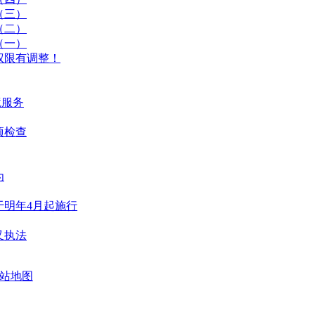
（三）
（二）
（一）
权限有调整！
境服务
项检查
为
于明年4月起施行
叉执法
站地图