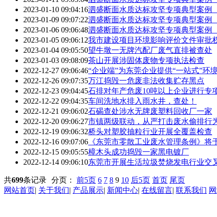
2023-01-10 09:04:16
泗盛断面水质达标攻坚专项典型案例
2023-01-09 09:07:22
泗盛断面水质达标攻坚专项典型案例
2023-01-06 09:06:48
泗盛断面水质达标攻坚专项典型案例
2023-01-05 09:06:12
我市建设项目环境影响评价文件审批
2023-01-04 09:05:50
望牛墩一无牌汽配厂废气直排被查处
2023-01-03 09:08:09
茶山开展涉固体废物专项执法检查
2022-12-27 09:06:46
“企业端”为东莞企业提供“一站式”环
2022-12-26 09:07:35
万江捣毁一危废非法收集贮存黑点
2022-12-23 09:04:45
石排对年产危废10吨以上企业进行专
2022-12-22 09:04:35
车间洗地水排入雨水井，查处！
2022-12-21 09:06:02
石碣查处涉水无牌废塑料回收厂一家
2022-12-20 09:06:27
市镇两级联动，从严打击废水偷排行
2022-12-19 09:06:32
桥头对塑胶抽粒行业开展全覆盖检查
2022-12-16 09:07:06
《东莞市零散工业废水管理条例》将
2022-12-15 09:05:55
樟木头成功捣毁一家黑电镀厂
2022-12-14 09:06:10
东莞市开展生活垃圾焚烧发电行业交
共
699
条记录
分页：
前5页
6
7
8
9
10
后5页
首页
尾页
网站首页
|
关于我们
|
产品展示
|
新闻中心
|
在线留言
|
联系我们
网
东莞市鼎力环保科技有限公司 版权所有©Copyright