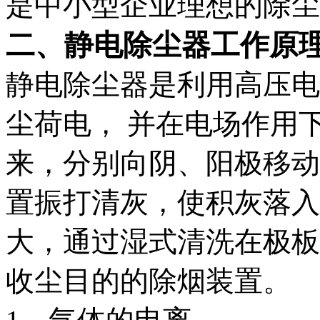
是中小型企业理想的除尘
二、静电除尘器工作原
静电除尘器是利用高压电
尘荷电，
并在电场作用
来，分别向阴、阳极移动
置振打清灰，使积灰落入
大，通过湿式清洗在极板
收尘目的的除烟装置。