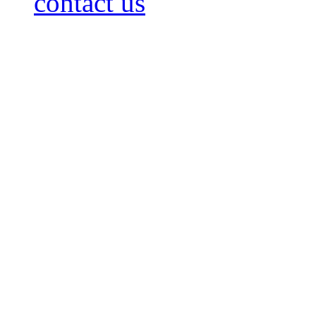
contact us