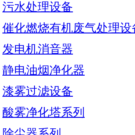
污水处理设备
催化燃烧有机废气处理设
发电机消音器
静电油烟净化器
漆雾过滤设备
酸雾净化塔系列
除尘器系列