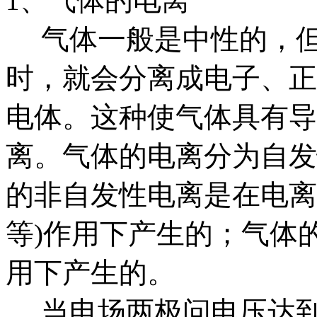
、气体的电离
1
气体一般是中性的，
时，就会分离成电子、正
电体。这种使气体具有导
离。气体的电离分为自发
的非自发性电离是在电离
等
作用下产生的；气体
)
用下产生的。
当电场两极问电压达