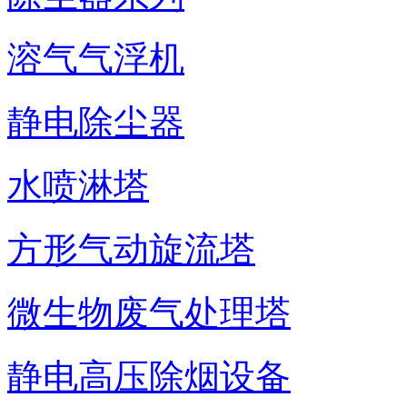
溶气气浮机
静电除尘器
水喷淋塔
方形气动旋流塔
微生物废气处理塔
静电高压除烟设备