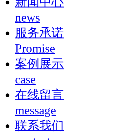
新闻中心
news
服务承诺
Promise
案例展示
case
在线留言
message
联系我们